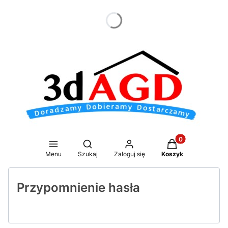
dnia
Produkty w koszy
Otwórz wyszukiwarkę
Menu
Szukaj
Zaloguj się
Koszyk
Przypomnienie hasła