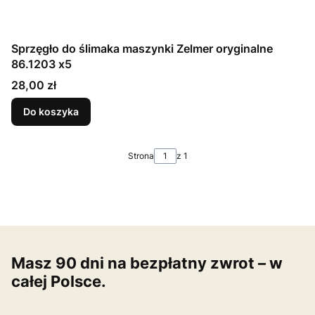
Sprzęgło do ślimaka maszynki Zelmer oryginalne
86.1203 x5
Cena
28,00 zł
Do koszyka
Strona
z 1
Masz 90 dni na bezpłatny zwrot – w
całej Polsce.