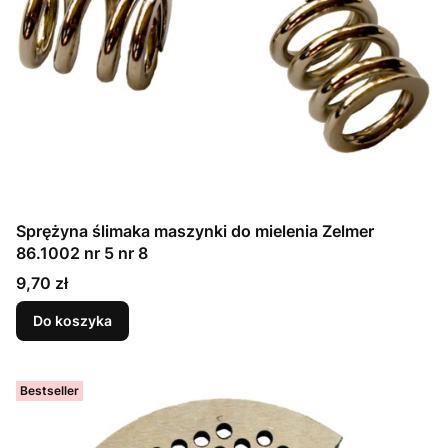
Sprężyna ślimaka maszynki do mielenia Zelmer
86.1002 nr 5 nr 8
Cena
9,70 zł
Do koszyka
Bestseller