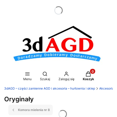
dnia
Produkty w koszy
Otwórz wyszukiwarkę
Menu
Szukaj
Zaloguj się
Koszyk
3dAGD – części zamienne AGD i akcesoria – hurtownia i sklep
Akcesoria 
Oryginały
Komora mielenia nr 8