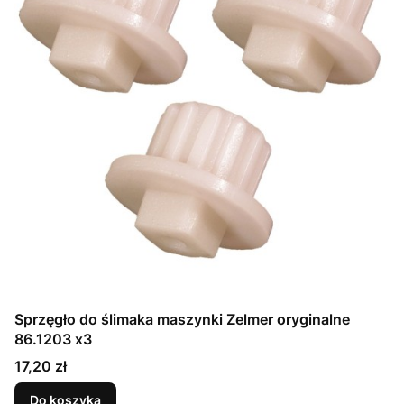
Sprzęgło do ślimaka maszynki Zelmer oryginalne
86.1203 x3
Cena
17,20 zł
Do koszyka