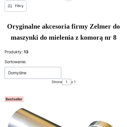
Filtry
Oryginalne akcesoria firmy Zelmer
do
maszynki do mielenia z komorą nr 8
Produkty:
13
Lista produktów
Sortowanie:
Domyślne
Strona
z 1
Bestseller