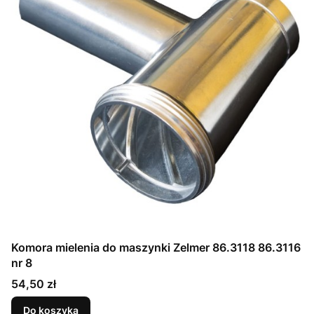
Komora mielenia do maszynki Zelmer 86.3118 86.3116
nr 8
Cena
54,50 zł
Do koszyka