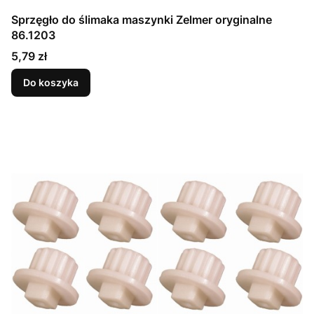
Sprzęgło do ślimaka maszynki Zelmer oryginalne
86.1203
Cena
5,79 zł
Do koszyka