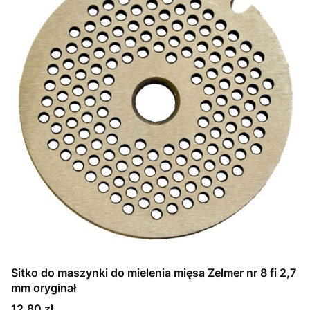
Sitko do maszynki do mielenia mięsa Zelmer nr 8 fi 2,7
mm oryginał
Cena
12,80 zł