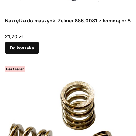
Nakrętka do maszynki Zelmer 886.0081 z komorą nr 8
Cena
21,70 zł
Do koszyka
Bestseller