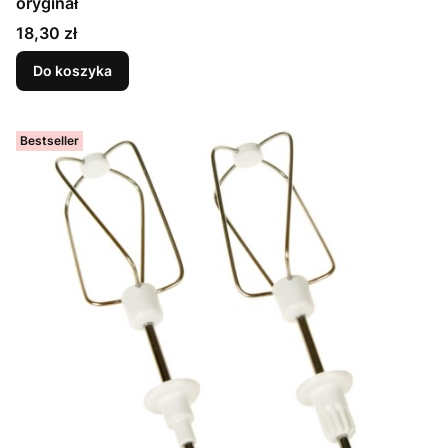
oryginał
Cena
18,30 zł
Do koszyka
Bestseller