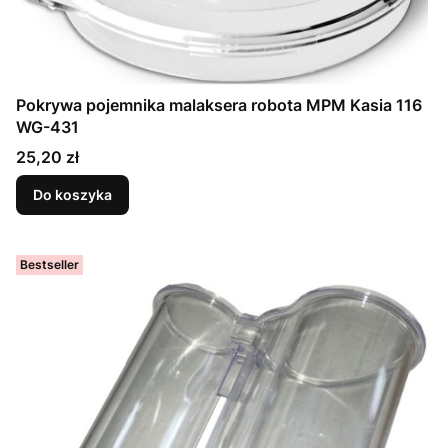
Pokrywa pojemnika malaksera robota MPM Kasia 116
WG-431
Cena
25,20 zł
Do koszyka
Bestseller