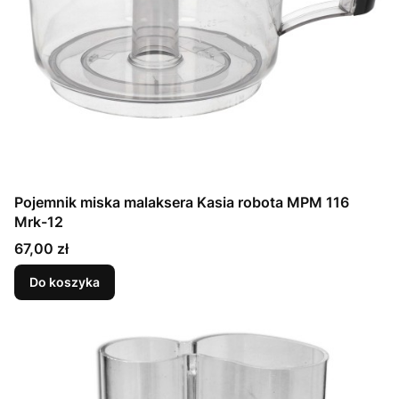
Pojemnik miska malaksera Kasia robota MPM 116
Mrk-12
Cena
67,00 zł
Do koszyka