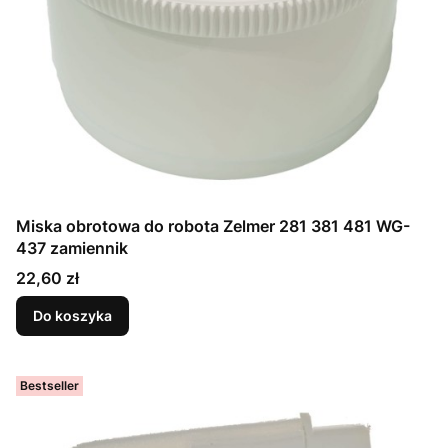
Miska obrotowa do robota Zelmer 281 381 481 WG-
437 zamiennik
Cena
22,60 zł
Do koszyka
Bestseller