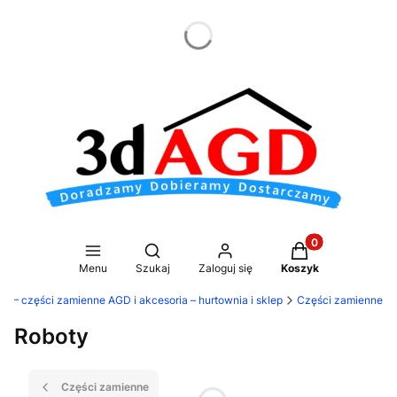
dnia
Produkty w koszy
Otwórz wyszukiwarkę
Menu
Szukaj
Zaloguj się
Koszyk
D – części zamienne AGD i akcesoria – hurtownia i sklep
Części zamienne
Roboty
Części zamienne