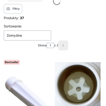
Filtry
Produkty:
37
Lista produktów
Sortowanie:
Domyślne
Strona
z 2
Następne produkty
Bestseller