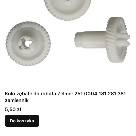
Koło zębate do robota Zelmer 251.0004 181 281 381
zamiennik
Cena
5,50 zł
Do koszyka