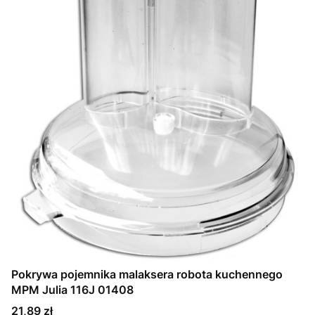
Pokrywa pojemnika malaksera robota kuchennego
MPM Julia 116J 01408
Cena
21,89 zł