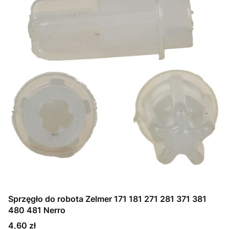
Sprzęgło do robota Zelmer 171 181 271 281 371 381
480 481 Nerro
Cena
4,60 zł