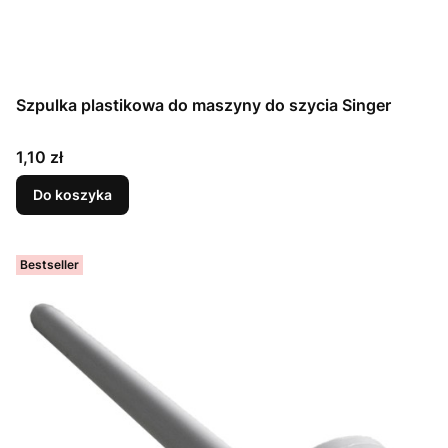
Szpulka plastikowa do maszyny do szycia Singer
Cena
1,10 zł
Do koszyka
Bestseller