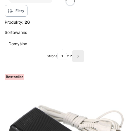
Filtry
Produkty:
26
Lista produktów
Sortowanie:
Domyślne
Strona
z 2
Następne produkty
Bestseller