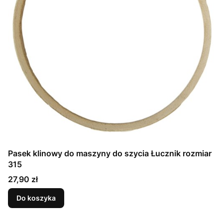
Pasek klinowy do maszyny do szycia Łucznik rozmiar
315
Cena
27,90 zł
Do koszyka