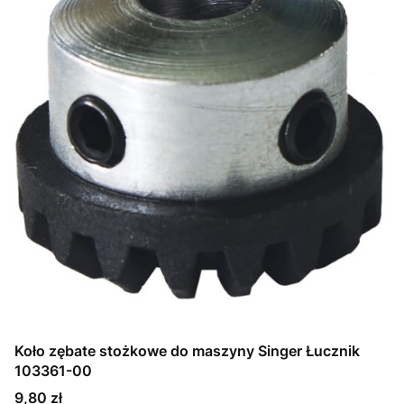
Koło zębate stożkowe do maszyny Singer Łucznik
103361-00
Cena
9,80 zł