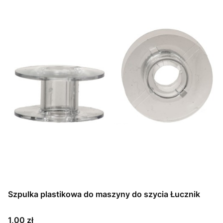
Szpulka plastikowa do maszyny do szycia Łucznik
Cena
1,00 zł