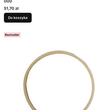
000
Cena
51,70 zł
Do koszyka
Bestseller