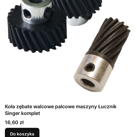
Koła zębate walcowe palcowe maszyny Łucznik
Singer komplet
Cena
16,60 zł
Do koszyka