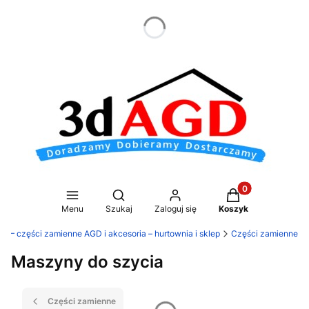
dnia
Produkty w koszy
Otwórz wyszukiwarkę
Menu
Szukaj
Zaloguj się
Koszyk
D – części zamienne AGD i akcesoria – hurtownia i sklep
Części zamienne
Maszyny do szycia
Części zamienne