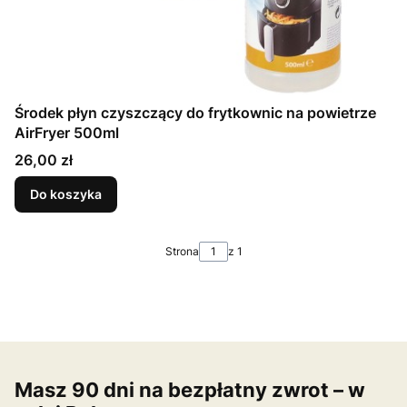
Środek płyn czyszczący do frytkownic na powietrze
AirFryer 500ml
Cena
26,00 zł
Do koszyka
Strona
z 1
Masz 90 dni na bezpłatny zwrot – w