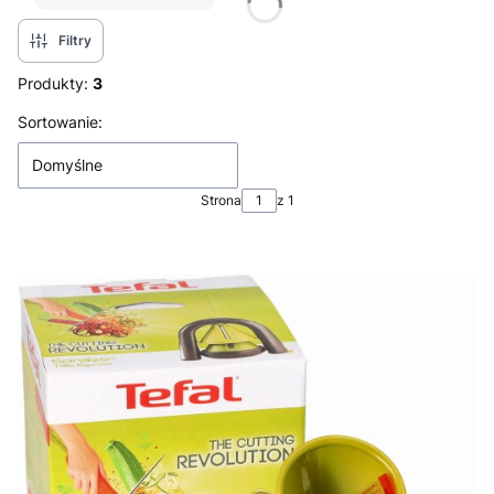
Filtry
Produkty:
3
Lista produktów
Sortowanie:
Domyślne
Strona
z 1