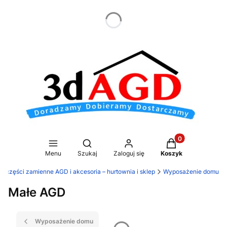
dnia
Produkty w koszy
Otwórz wyszukiwarkę
Menu
Szukaj
Zaloguj się
Koszyk
 części zamienne AGD i akcesoria – hurtownia i sklep
Wyposażenie domu
Małe AGD
Wyposażenie domu