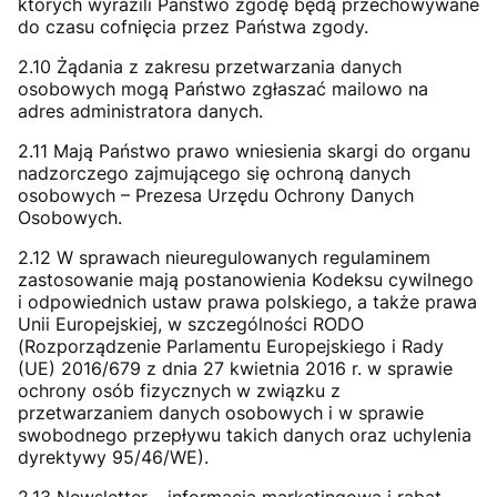
których wyrazili Państwo zgodę będą przechowywane
do czasu cofnięcia przez Państwa zgody.
2.10 Żądania z zakresu przetwarzania danych
osobowych mogą Państwo zgłaszać mailowo na
adres administratora danych.
2.11 Mają Państwo prawo wniesienia skargi do organu
nadzorczego zajmującego się ochroną danych
osobowych – Prezesa Urzędu Ochrony Danych
Osobowych.
2.12 W sprawach nieuregulowanych regulaminem
zastosowanie mają postanowienia Kodeksu cywilnego
i odpowiednich ustaw prawa polskiego, a także prawa
Unii Europejskiej, w szczególności RODO
(Rozporządzenie Parlamentu Europejskiego i Rady
(UE) 2016/679 z dnia 27 kwietnia 2016 r. w sprawie
ochrony osób fizycznych w związku z
przetwarzaniem danych osobowych i w sprawie
swobodnego przepływu takich danych oraz uchylenia
dyrektywy 95/46/WE).
2.13 Newsletter – informacja marketingowa i rabat