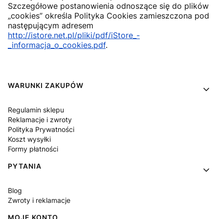
Szczegółowe postanowienia odnoszące się do plików
„cookies” określa Polityka Cookies zamieszczona pod
następującym adresem
http://istore.net.pl/pliki/pdf/iStore_-
_informacja_o_cookies.pdf
.
Linki w stopce
WARUNKI ZAKUPÓW
Regulamin sklepu
Reklamacje i zwroty
Polityka Prywatności
Koszt wysyłki
Formy płatności
PYTANIA
Blog
Zwroty i reklamacje
MOJE KONTO