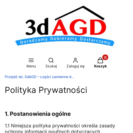
Produkty w koszy
Otwórz wyszukiwarkę
Menu
Szukaj
Zaloguj się
Koszyk
Przejdź do:
3dAGD – części zamienne AGD i akcesoria – hurtownia i sklep
Polityka Prywatności
1. Postanowienia ogólne
1.1 Niniejsza polityka prywatności określa zasady
ochrony informacji poufnych dotyczących