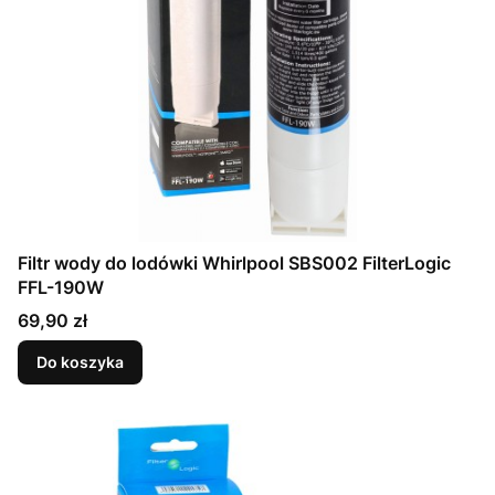
Filtr wody do lodówki Whirlpool SBS002 FilterLogic
FFL-190W
Cena
69,90 zł
Do koszyka