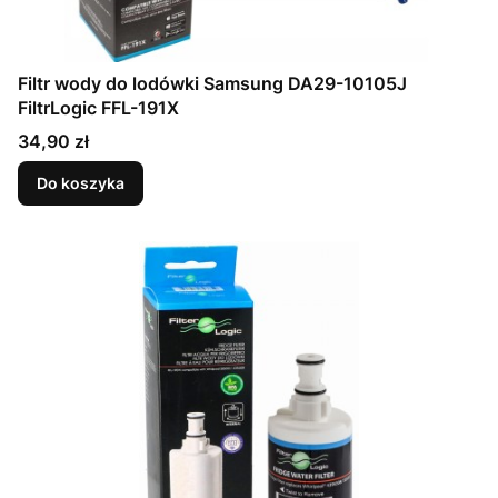
Filtr wody do lodówki Samsung DA29-10105J
FiltrLogic FFL-191X
Cena
34,90 zł
Do koszyka