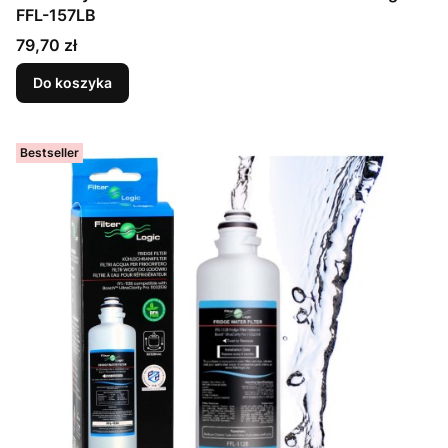
FFL-157LB
Cena
79,70 zł
Do koszyka
Bestseller