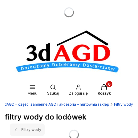
dnia
Produkty w koszy
Otwórz wyszukiwarkę
Menu
Szukaj
Zaloguj się
Koszyk
3dAGD – części zamienne AGD i akcesoria – hurtownia i sklep
Filtry wody
filtry wody do lodówek
Filtry wody