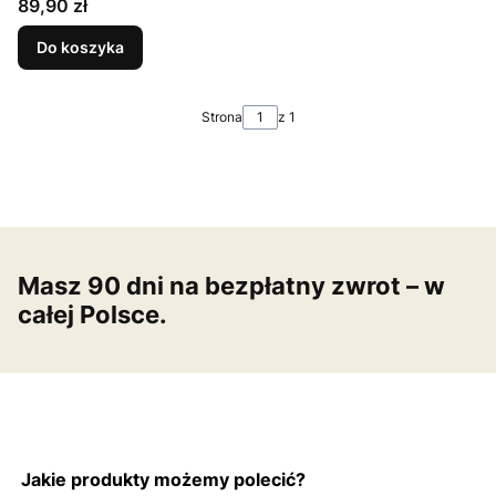
Cena
89,90 zł
Do koszyka
Strona
z 1
Masz 90 dni na bezpłatny zwrot – w
całej Polsce.
Jakie produkty możemy polecić?