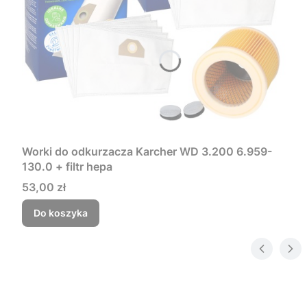
Worki do odkurzacza Karcher WD 3.200 6.959-
130.0 + filtr hepa
Cena
53,00 zł
Do koszyka