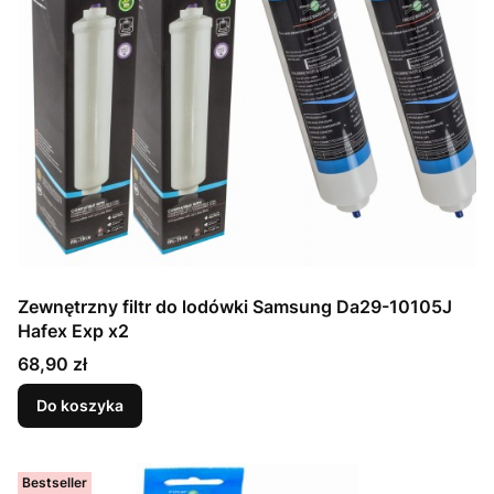
Zewnętrzny filtr do lodówki Samsung Da29-10105J
Hafex Exp x2
Cena
68,90 zł
Do koszyka
Bestseller