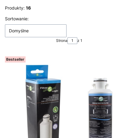
Produkty:
16
Lista produktów
Sortowanie:
Domyślne
Strona
z 1
Bestseller