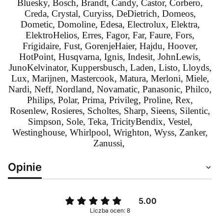
Bluesky, Bosch, Brandt, Candy, Castor, Corbero,
Creda, Crystal, Curyiss,
DeDietrich, Domeos,
Dometic, Domoline, Edesa, Electrolux, Elektra,
ElektroHelios, Erres, Fagor, Far, Faure, Fors,
Frigidaire, Fust, GorenjeHaier, Hajdu, Hoover,
HotPoint, Husqvarna, Ignis, Indesit, JohnLewis,
JunoKelvinator, Kuppersbusch, Laden, Listo, Lloyds,
Lux, Marijnen, Mastercook, Matura, Merloni, Miele,
Nardi, Neff, Nordland, Novamatic, Panasonic, Philco,
Philips, Polar, Prima, Privileg, Proline, Rex,
Rosenlew, Rosieres, Scholtes, Sharp, Sieens, Silentic,
Simpson, Sole, Teka, TricityBendix, Vestel,
Westinghouse, Whirlpool, Wrighton, Wyss, Zanker,
Zanussi,
Opinie
5.00
Liczba ocen: 8