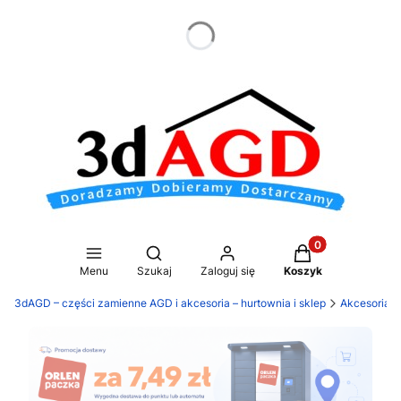
dnia
Produkty w koszy
Otwórz wyszukiwarkę
Menu
Szukaj
Zaloguj się
Koszyk
3dAGD – części zamienne AGD i akcesoria – hurtownia i sklep
Akcesoria 